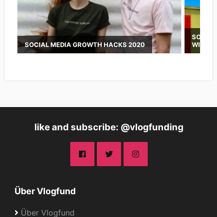
SOCIAL
SOCIAL MEDIA GROWTH HACKS 2020
WISSE
like and subscribe: @vlogfunding
Über Vlogfund
Über Vlogfund