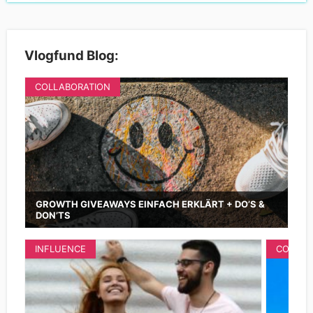
Vlogfund Blog:
COLLABORATION
GROWTH GIVEAWAYS EINFACH ERKLÄRT + DO’S &
DON’TS
INFLUENCE
COLLAB