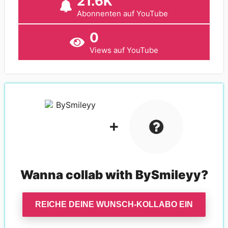
21.6K
Abonnenten auf YouTube
0
Views auf YouTube
Wanna collab with
BySmileyy
?
REICHE DEINE WUNSCH-KOLLABO EIN