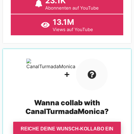
23.1K
Abonnenten auf YouTube
13.1M
Views auf YouTube
Wanna collab with
CanalTurmadaMonica
?
REICHE DEINE WUNSCH-KOLLABO EIN