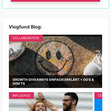
Vlogfund Blog:
COLLABORATION
GROWTH GIVEAWAYS EINFACH ERKLÄRT + DO’S &
DON’TS
INFLUENCE
COLLAB