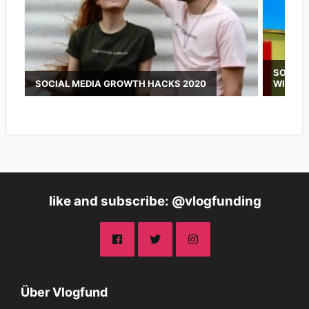
SOCIAL
SOCIAL MEDIA GROWTH HACKS 2020
WISSE
like and subscribe: @vlogfunding
Über Vlogfund