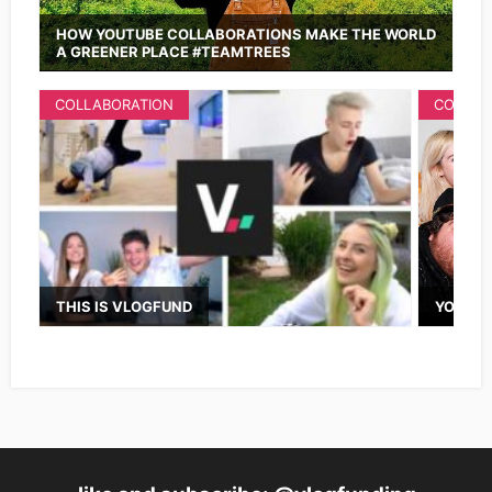
HOW YOUTUBE COLLABORATIONS MAKE THE WORLD
A GREENER PLACE #TEAMTREES
COLLABORATION
COLLAB
THIS IS VLOGFUND
YOUTUB