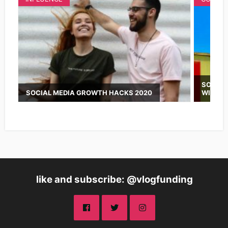
SOCIAL
SOCIAL MEDIA GROWTH HACKS 2020
WISSE
like and subscribe: @vlogfunding