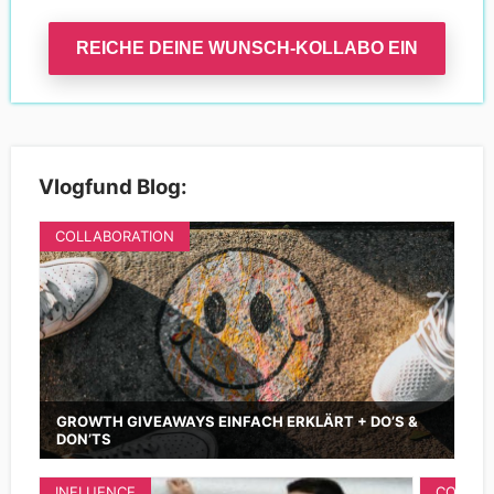
REICHE DEINE WUNSCH-KOLLABO EIN
Vlogfund Blog:
COLLABORATION
GROWTH GIVEAWAYS EINFACH ERKLÄRT + DO’S &
DON’TS
INFLUENCE
COLLAB