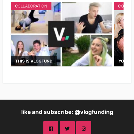
COLLABORATION
COLLAB
THIS IS VLOGFUND
YOUTUB
like and subscribe: @vlogfunding