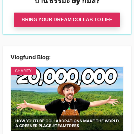
บ้าน ธรรมะ by กมล
?
BRING YOUR DREAM COLLAB TO LIFE
Vlogfund Blog:
CHARITY
HOW YOUTUBE COLLABORATIONS MAKE THE WORLD
A GREENER PLACE #TEAMTREES