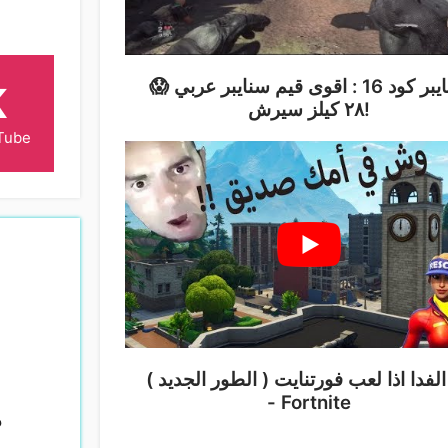
سنايبر كود 16 : اقوى قيم سنايبر عربي 😱
K
٢٨ كيلز سيرش!
Tube
( الطور الجديد ) ابو الفدا اذا لعب فورتنايت
- Fortnite
?