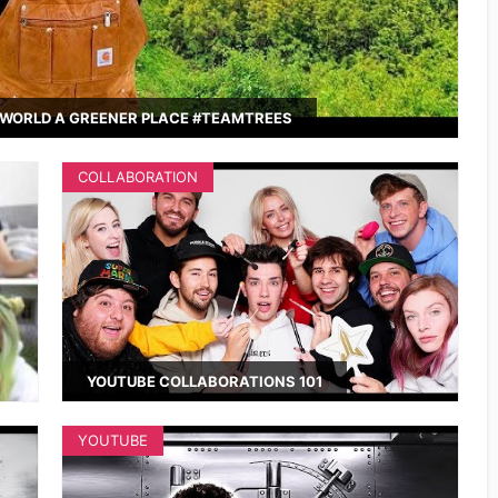
WORLD A GREENER PLACE #TEAMTREES
COLLABORATION
YOUTUBE COLLABORATIONS 101
YOUTUBE