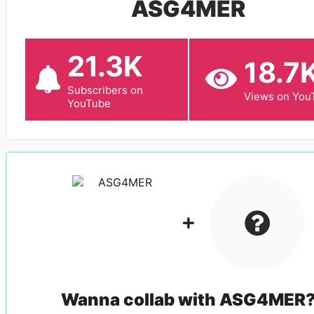
ASG4MER
21.3K
18.7
Subscribers on
Views on You
YouTube
Wanna collab with
ASG4MER