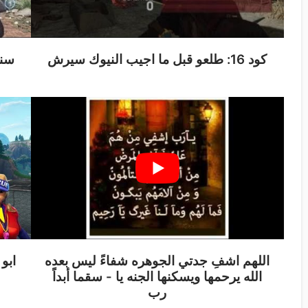
كود 16: طلعو قبل ما اجيب النيوك سيرش
اللهم اشفِ جدتي الجوهره شفاءً ليس بعده
سقما أبداً‬‎ - الله يرحمها ويسكنها الجنه يا
رب