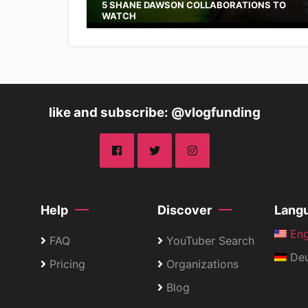
5 SHANE DAWSON COLLABORATIONS TO
WATCH
like and subscribe: @vlogfunding
Help
Discover
Lang
Eng
FAQ
YouTuber Search
Deu
Pricing
Organizations
Blog